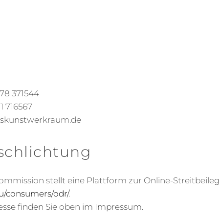
678 371544
81 716567
enskunstwerkraum.de
schlichtung
mmission stellt eine Plattform zur Online-Streitbeileg
eu/consumers/odr/
.
esse finden Sie oben im Impressum.