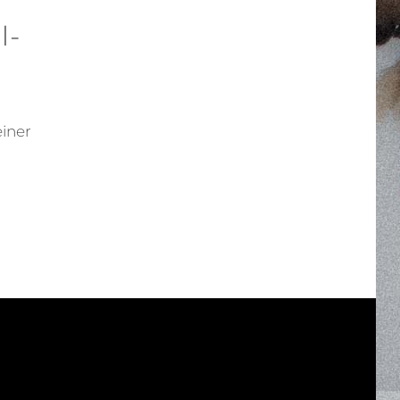
l­
einer