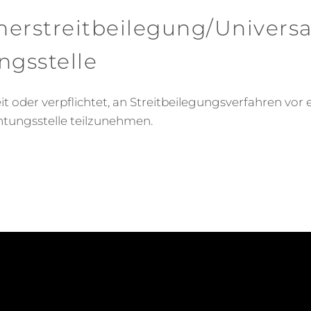
er­streit­beilegung/Universa
ngs­stelle
it oder verpflichtet, an Streitbeilegungsverfahren vor 
htungsstelle teilzunehmen.